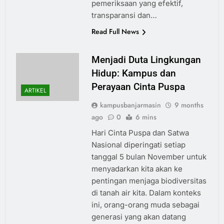
pemeriksaan yang efektif,
transparansi dan…
Read Full News
Menjadi Duta Lingkungan
Hidup: Kampus dan
Perayaan Cinta Puspa
ARTIKEL
kampusbanjarmasin
9 months
ago
0
6 mins
Hari Cinta Puspa dan Satwa
Nasional diperingati setiap
tanggal 5 bulan November untuk
menyadarkan kita akan ke
pentingan menjaga biodiversitas
di tanah air kita. Dalam konteks
ini, orang-orang muda sebagai
generasi yang akan datang