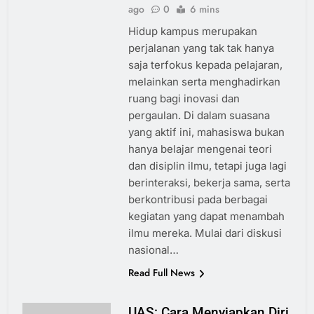
ago
0
6 mins
Hidup kampus merupakan
perjalanan yang tak tak hanya
saja terfokus kepada pelajaran,
melainkan serta menghadirkan
ruang bagi inovasi dan
pergaulan. Di dalam suasana
yang aktif ini, mahasiswa bukan
hanya belajar mengenai teori
dan disiplin ilmu, tetapi juga lagi
berinteraksi, bekerja sama, serta
berkontribusi pada berbagai
kegiatan yang dapat menambah
ilmu mereka. Mulai dari diskusi
nasional…
Read Full News
UAS: Cara Menyiapkan Diri