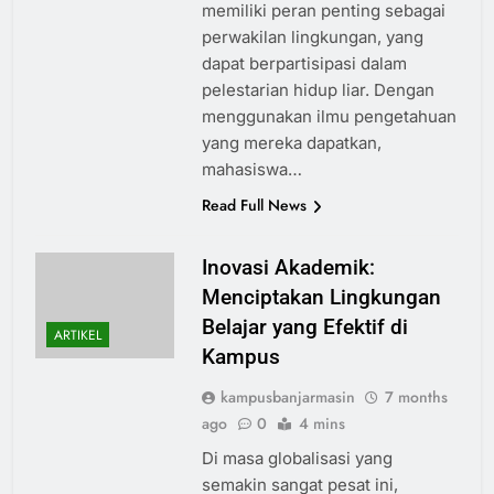
memiliki peran penting sebagai
perwakilan lingkungan, yang
dapat berpartisipasi dalam
pelestarian hidup liar. Dengan
menggunakan ilmu pengetahuan
yang mereka dapatkan,
mahasiswa…
Read Full News
Inovasi Akademik:
Menciptakan Lingkungan
Belajar yang Efektif di
ARTIKEL
Kampus
kampusbanjarmasin
7 months
ago
0
4 mins
Di masa globalisasi yang
semakin sangat pesat ini,