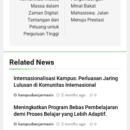
navigation
Massa dalam
Minat Bakat
Zaman Digital:
Mahasiswa: Jalan
Tantangan dan
Menuju Prestasi
Peluang untuk
Perguruan Tinggi
Related News
Internasionalisasi Kampus: Perluasan Jaring
Lulusan di Komunitas Internasional
kampusbanjarmasin
2 months ago
0
Meningkatkan Program Bebas Pembelajaran
demi Proses Belajar yang Lebih Adaptif.
kampusbanjarmasin
3 months ago
0