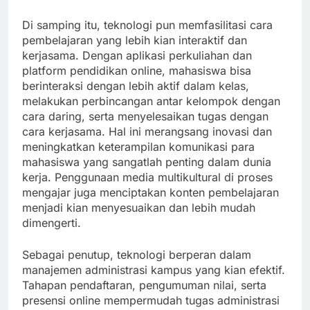
Di samping itu, teknologi pun memfasilitasi cara
pembelajaran yang lebih kian interaktif dan
kerjasama. Dengan aplikasi perkuliahan dan
platform pendidikan online, mahasiswa bisa
berinteraksi dengan lebih aktif dalam kelas,
melakukan perbincangan antar kelompok dengan
cara daring, serta menyelesaikan tugas dengan
cara kerjasama. Hal ini merangsang inovasi dan
meningkatkan keterampilan komunikasi para
mahasiswa yang sangatlah penting dalam dunia
kerja. Penggunaan media multikultural di proses
mengajar juga menciptakan konten pembelajaran
menjadi kian menyesuaikan dan lebih mudah
dimengerti.
Sebagai penutup, teknologi berperan dalam
manajemen administrasi kampus yang kian efektif.
Tahapan pendaftaran, pengumuman nilai, serta
presensi online mempermudah tugas administrasi