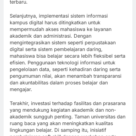
terbaru.
Selanjutnya, implementasi sistem informasi
kampus digital harus ditingkatkan untuk
mempermudah akses mahasiswa ke layanan
akademik dan administrasi. Dengan
mengintegrasikan sistem seperti perpustakaan
digital serta sistem pembelajaran daring,
mahasiswa bisa belajar secara lebih fleksibel serta
efisien. Penggunaan teknologi informasi untuk
pengelolaan data, seperti kehadiran daring serta
pengumuman nilai, akan menambah transparansi
dan akuntabilitas dalam proses belajar dan
mengajar.
Terakhir, investasi terhadap fasilitas dan prasarana
yang mendukung kegiatan akademik dan non-
akademik sungguh penting. Taman universitas dan
ruang baca yang akan meningkatkan kualitas
lingkungan belajar. Di samping itu, inisiatif