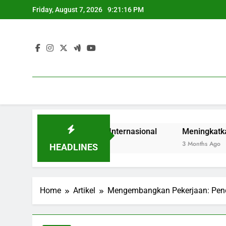
Skip
Friday, August 7, 2026
9:21:17 PM
to
content
Lulusan di Komunitas Internasional
Meningkatkan Progra
3 Months Ago
HEADLINES
Home
Artikel
Mengembangkan Pekerjaan: Pen