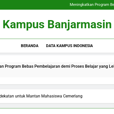
Internasionalisasi Ka
Meningkatkan Program Be
Rantai Blok Pendidikan T
Bank Soal Soal di 
Internasionalisasi Ka
Kampus Banjarmasin
Meningkatkan Program Be
Rantai Blok Pendidikan T
Bank Soal Soal di 
BERANDA
DATA KAMPUS INDONESIA
m Bebas Pembelajaran demi Proses Belajar yang Lebih Adapt
dekatan untuk Mantan Mahasiswa Cemerlang